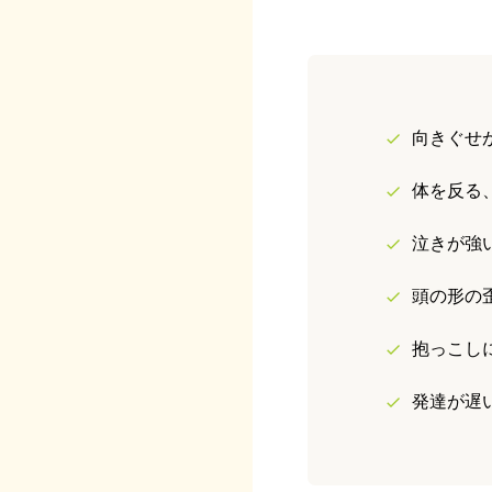
向きぐせ
体を反る
泣きが強
頭の形の
抱っこし
発達が遅