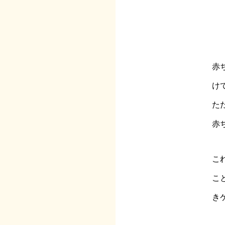
赤
け
た
赤
こ
こ
き