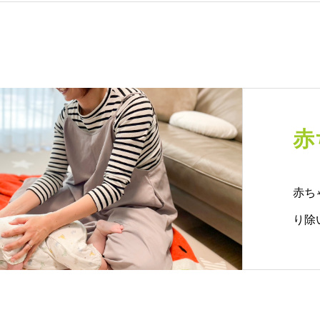
赤
赤ち
り除